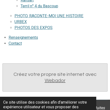
Ransart
Terril n° 4 du Bascoup
PHOTO, RACONTE-MOI UNE HISTOIRE
URBEX
PHOTOS DES EXPOS
Renseignements
Contact
Créez votre propre site internet avec
Webador
Ce site utilise des cookies afin d’améliorer votre
expérience utilisateur et vous proposer des
Ces photos sont ma propriété et ne peuvent être reproduites